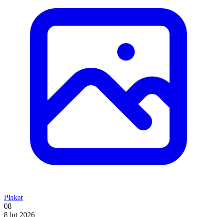
Plakat
08
8 lut 2026