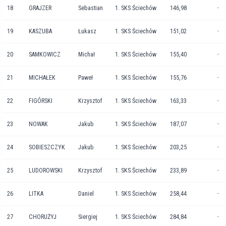
18
GRAJZER
Sebastian
1. SKS Ściechów
146,98
-
19
KASZUBA
Łukasz
1. SKS Ściechów
151,02
-
20
SAMKOWICZ
Michał
1. SKS Ściechów
155,40
-
21
MICHAŁEK
Paweł
1. SKS Ściechów
155,76
-
22
FIGÓRSKI
Krzysztof
1. SKS Ściechów
163,33
-
23
NOWAK
Jakub
1. SKS Ściechów
187,07
-
24
SOBIESZCZYK
Jakub
1. SKS Ściechów
203,25
-
25
LUDOROWSKI
Krzysztof
1. SKS Ściechów
233,89
-
26
LITKA
Daniel
1. SKS Ściechów
258,44
-
27
CHORUŻYJ
Siergiej
1. SKS Ściechów
284,84
-