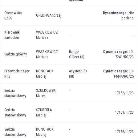
Obserwator
Dynamicznego:
Nie
GREDNA
Andrzej
LZSS
podano
Kierownik
WASZKIEWICZ
-
-
zawodów
Mariusz
WASZKIEWICZ
Range
Dynamicznego:
LD-
Sędzia główny
Mariusz
Officer (II)
7241/RO/23
Przewodniczący
KONOPACKI
Asystent RO
Dynamicznego:
LD-
RTS
Maciej
(III)
1444/ARO/25
Sędzia
SZULKOWSKI
-
17162/III/23
stanowiskowy
Marek
Sędzia
SZUBERLA
-
17161/III/23
stanowiskowy
Maciej
Sędzia
KONOPACKI
-
17156/III/23
stanowiskowy
Maciej