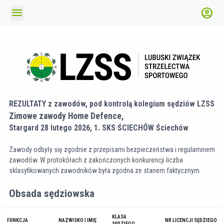
menu
account_circle
REZULTATY
z zawodów,
pod kontrolą kolegium sędziów LZSS
Zimowe zawody Home Defence,
Stargard 28 lutego 2026,
1. SKS ŚCIECHÓW
Ściechów
Zawody odbyły się zgodnie z przepisami bezpieczeństwa i regulaminem
zawodów. W protokółach z zakończonych konkurencji liczba
sklasyfikowanych zawodników była zgodna ze stanem faktycznym.
Obsada sędziowska
KLASA
FUNKCJA
NAZWISKO I IMIĘ
NR LICENCJI SĘDZIEGO
SĘDZIEGO