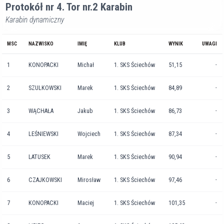
Protokół nr 4. Tor nr.2 Karabin
Karabin dynamiczny
MSC
NAZWISKO
IMIĘ
KLUB
WYNIK
UWAGI
1
KONOPACKI
Michał
1. SKS Ściechów
51,15
-
2
SZULKOWSKI
Marek
1. SKS Ściechów
84,89
-
3
WĄCHAŁA
Jakub
1. SKS Ściechów
86,73
-
4
LEŚNIEWSKI
Wojciech
1. SKS Ściechów
87,34
-
5
LATUSEK
Marek
1. SKS Ściechów
90,94
-
6
CZAJKOWSKI
Mirosław
1. SKS Ściechów
97,46
-
7
KONOPACKI
Maciej
1. SKS Ściechów
101,35
-