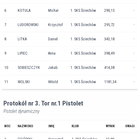
6
KOTULA
Michał
1. SKS Ściechów
290,15
-
7
LUDOROWSKI
Krzysztof
1. SKS Ściechów
295,72
-
8
LITKA
Daniel
1. SKS Ściechów
343,18
-
9
LIPIEC
Anna
1. SKS Ściechów
398,49
-
10
SOBIESZCZYK
Jakub
1. SKS Ściechów
414,38
-
11
WOLSKI
Witold
1. SKS Ściechów
1181,34
-
Protokół nr 3. Tor nr.1 Pistolet
Pistolet dynamiczny
MSC
NAZWISKO
IMIĘ
KLUB
WYNIK
UWAGI