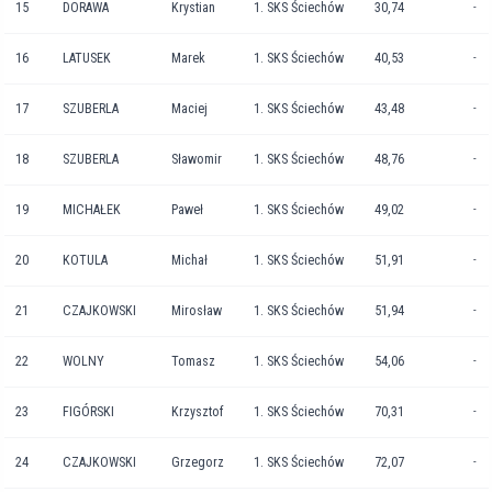
15
DORAWA
Krystian
1. SKS Ściechów
30,74
-
16
LATUSEK
Marek
1. SKS Ściechów
40,53
-
17
SZUBERLA
Maciej
1. SKS Ściechów
43,48
-
18
SZUBERLA
Sławomir
1. SKS Ściechów
48,76
-
19
MICHAŁEK
Paweł
1. SKS Ściechów
49,02
-
20
KOTULA
Michał
1. SKS Ściechów
51,91
-
21
CZAJKOWSKI
Mirosław
1. SKS Ściechów
51,94
-
22
WOLNY
Tomasz
1. SKS Ściechów
54,06
-
23
FIGÓRSKI
Krzysztof
1. SKS Ściechów
70,31
-
24
CZAJKOWSKI
Grzegorz
1. SKS Ściechów
72,07
-