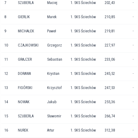
7
SZUBERLA
Maciej
1. SKS Ściechów
202,43
-
8
GIERLIK
Marek
1. SKS Ściechów
210,85
-
9
MICHAŁEK
Paweł
1. SKS Ściechów
219,81
-
10
CZAJKOWSKI
Grzegorz
1. SKS Ściechów
227,97
-
11
GRAJZER
Sebastian
1. SKS Ściechów
233,06
-
12
DORAWA
Krystian
1. SKS Ściechów
245,52
-
13
FIGÓRSKI
Krzysztof
1. SKS Ściechów
247,53
-
14
NOWAK
Jakub
1. SKS Ściechów
255,36
-
15
SZUBERLA
Sławomir
1. SKS Ściechów
266,74
-
16
NUREK
Artur
1. SKS Ściechów
312,38
-