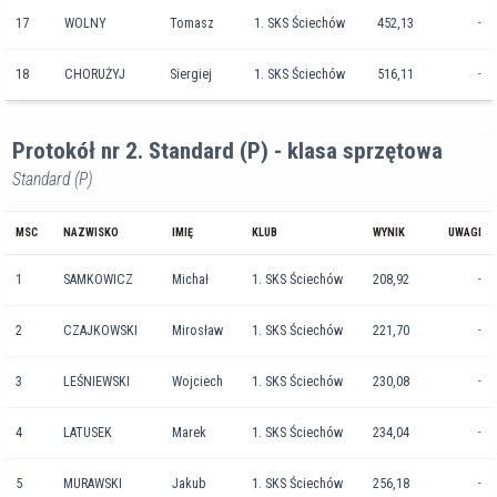
17
WOLNY
Tomasz
1. SKS Ściechów
452,13
-
18
CHORUŻYJ
Siergiej
1. SKS Ściechów
516,11
-
Protokół nr 2. Standard (P) - klasa sprzętowa
Standard (P)
MSC
NAZWISKO
IMIĘ
KLUB
WYNIK
UWAGI
1
SAMKOWICZ
Michał
1. SKS Ściechów
208,92
-
2
CZAJKOWSKI
Mirosław
1. SKS Ściechów
221,70
-
3
LEŚNIEWSKI
Wojciech
1. SKS Ściechów
230,08
-
4
LATUSEK
Marek
1. SKS Ściechów
234,04
-
5
MURAWSKI
Jakub
1. SKS Ściechów
256,18
-