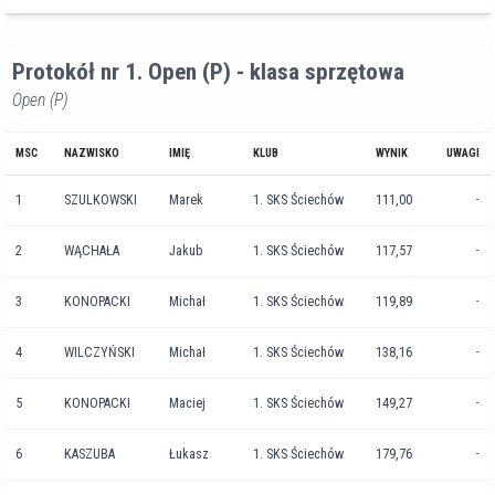
Protokół nr 1. Open (P) - klasa sprzętowa
Open (P)
MSC
NAZWISKO
IMIĘ
KLUB
WYNIK
UWAGI
1
SZULKOWSKI
Marek
1. SKS Ściechów
111,00
-
2
WĄCHAŁA
Jakub
1. SKS Ściechów
117,57
-
3
KONOPACKI
Michał
1. SKS Ściechów
119,89
-
4
WILCZYŃSKI
Michał
1. SKS Ściechów
138,16
-
5
KONOPACKI
Maciej
1. SKS Ściechów
149,27
-
6
KASZUBA
Łukasz
1. SKS Ściechów
179,76
-