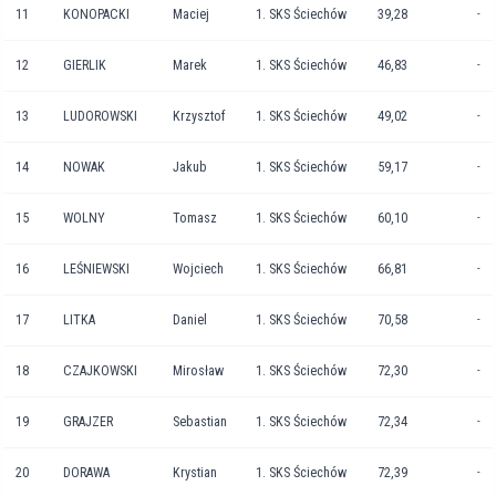
11
KONOPACKI
Maciej
1. SKS Ściechów
39,28
-
12
GIERLIK
Marek
1. SKS Ściechów
46,83
-
13
LUDOROWSKI
Krzysztof
1. SKS Ściechów
49,02
-
14
NOWAK
Jakub
1. SKS Ściechów
59,17
-
15
WOLNY
Tomasz
1. SKS Ściechów
60,10
-
16
LEŚNIEWSKI
Wojciech
1. SKS Ściechów
66,81
-
17
LITKA
Daniel
1. SKS Ściechów
70,58
-
18
CZAJKOWSKI
Mirosław
1. SKS Ściechów
72,30
-
19
GRAJZER
Sebastian
1. SKS Ściechów
72,34
-
20
DORAWA
Krystian
1. SKS Ściechów
72,39
-