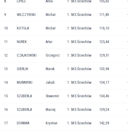
8
LIPIEC
Anna
1. SKS Ściechów
105,63
-
9
WILCZYŃSKI
Michał
1. SKS Ściechów
111,83
-
10
KOTULA
Michał
1. SKS Ściechów
116,10
-
11
NUREK
Artur
1. SKS Ściechów
125,44
-
12
CZAJKOWSKI
Grzegorz
1. SKS Ściechów
129,51
-
13
GIERLIK
Marek
1. SKS Ściechów
133,94
-
14
MURAWSKI
Jakub
1. SKS Ściechów
134,17
-
15
SZUBERLA
Sławomir
1. SKS Ściechów
134,46
-
16
SZUBERLA
Maciej
1. SKS Ściechów
139,24
-
17
DORAWA
Krystian
1. SKS Ściechów
142,39
-