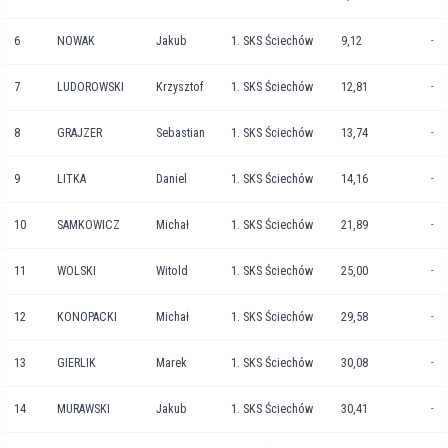
6
NOWAK
Jakub
1. SKS Ściechów
9,12
-
7
LUDOROWSKI
Krzysztof
1. SKS Ściechów
12,81
-
8
GRAJZER
Sebastian
1. SKS Ściechów
13,74
-
9
LITKA
Daniel
1. SKS Ściechów
14,16
-
10
SAMKOWICZ
Michał
1. SKS Ściechów
21,89
-
11
WOLSKI
Witold
1. SKS Ściechów
25,00
-
12
KONOPACKI
Michał
1. SKS Ściechów
29,58
-
13
GIERLIK
Marek
1. SKS Ściechów
30,08
-
14
MURAWSKI
Jakub
1. SKS Ściechów
30,41
-