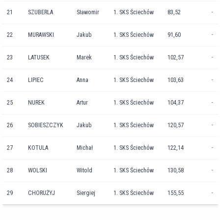
21
SZUBERLA
Sławomir
1. SKS Ściechów
83,52
-
22
MURAWSKI
Jakub
1. SKS Ściechów
91,60
-
23
LATUSEK
Marek
1. SKS Ściechów
102,57
-
24
LIPIEC
Anna
1. SKS Ściechów
103,63
-
25
NUREK
Artur
1. SKS Ściechów
104,37
-
26
SOBIESZCZYK
Jakub
1. SKS Ściechów
120,57
-
27
KOTULA
Michał
1. SKS Ściechów
122,14
-
28
WOLSKI
Witold
1. SKS Ściechów
130,58
-
29
CHORUŻYJ
Siergiej
1. SKS Ściechów
155,55
-