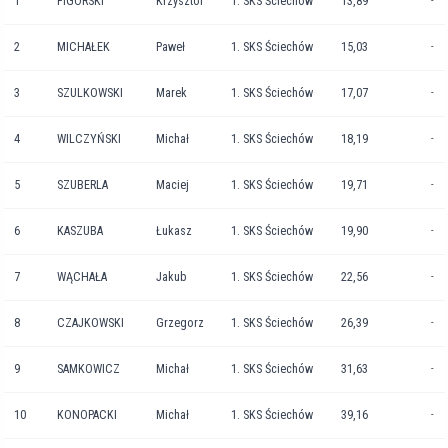
1
FIGÓRSKI
Krzysztof
1. SKS Ściechów
13,89
-
2
MICHAŁEK
Paweł
1. SKS Ściechów
15,03
-
3
SZULKOWSKI
Marek
1. SKS Ściechów
17,07
-
4
WILCZYŃSKI
Michał
1. SKS Ściechów
18,19
-
5
SZUBERLA
Maciej
1. SKS Ściechów
19,71
-
6
KASZUBA
Łukasz
1. SKS Ściechów
19,90
-
7
WĄCHAŁA
Jakub
1. SKS Ściechów
22,56
-
8
CZAJKOWSKI
Grzegorz
1. SKS Ściechów
26,39
-
9
SAMKOWICZ
Michał
1. SKS Ściechów
31,63
-
10
KONOPACKI
Michał
1. SKS Ściechów
39,16
-