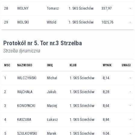
28
WOLNY
Tomasz
1. SKS Ściechów
337,97
-
29
WOLSKI
Witold
1. SKS Ściechów
1025,76
-
Protokół nr 5. Tor nr.3 Strzelba
Strzelba dynamiczna
MSC
NAZWISKO
IMIĘ
KLUB
WYNIK
UWAGI
1
WILCZYŃSKI
Michał
1. SKS Ściechów
8,14
-
2
WĄCHAŁA
Jakub
1. SKS Ściechów
8,28
-
3
KONOPACKI
Maciej
1. SKS Ściechów
8,64
-
4
KASZUBA
Łukasz
1. SKS Ściechów
8,84
-
5
SZULKOWSKI
Marek
1. SKS Ściechów
9,04
-