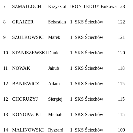
7
SZMATŁOCH
Krzysztof
IRON TEDDY Bukowa
123
8
GRAJZER
Sebastian
1. SKS Ściechów
122
9
SZULKOWSKI
Marek
1. SKS Ściechów
121
10
STANISZEWSKI
Daniel
1. SKS Ściechów
120
11
NOWAK
Jakub
1. SKS Ściechów
118
12
BANIEWICZ
Adam
1. SKS Ściechów
115
12
CHORUŻYJ
Siergiej
1. SKS Ściechów
115
13
KONOPACKI
Michał
1. SKS Ściechów
115
14
MALINOWSKI
Ryszard
1. SKS Ściechów
109