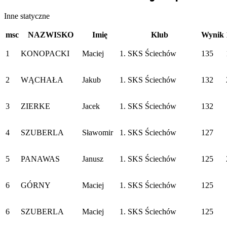
Inne statyczne
msc
NAZWISKO
Imię
Klub
Wynik
1
KONOPACKI
Maciej
1. SKS Ściechów
135
2
WĄCHAŁA
Jakub
1. SKS Ściechów
132
3
ZIERKE
Jacek
1. SKS Ściechów
132
4
SZUBERLA
Sławomir
1. SKS Ściechów
127
5
PANAWAS
Janusz
1. SKS Ściechów
125
6
GÓRNY
Maciej
1. SKS Ściechów
125
6
SZUBERLA
Maciej
1. SKS Ściechów
125