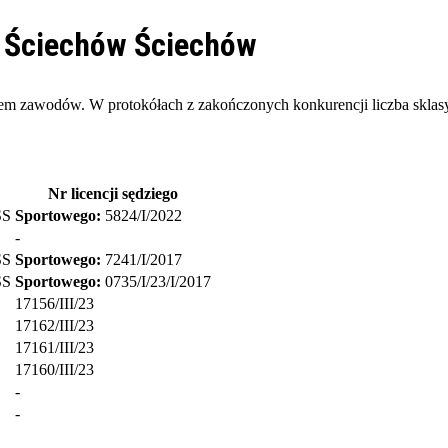
S Ściechów
Ściechów
inem zawodów. W protokółach z zakończonych konkurencji liczba skl
Nr licencji sędziego
SS
Sportowego:
5824/I/2022
-
SS
Sportowego:
7241/I/2017
SS
Sportowego:
0735/I/23/I/2017
17156/III/23
17162/III/23
17161/III/23
17160/III/23
-
-