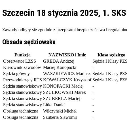
Szczecin 18 stycznia 2025,
1. SK
Zawody odbyły się zgodnie z przepisami bezpieczeństwa i regulam
Obsada sędziowska
Funkcja
NAZWISKO i Imię
Klasa sędziego
Obserwator LZSS
GREDA
Andrzej
Sędzia I Klasy PZ
Kierownik zawodów
Maciej Konopacki
-
Sędzia główny
WASZKIEWICZ
Mariusz
Sędzia I Klasy PZ
Przewodniczący RTS
KOWALCZYK
Krzysztof
Sędzia I Klasy PZ
Sędzia stanowiskowy
KONOPACKI
Maciej
-
Sędzia stanowiskowy
SZULKOWSKI
Marek
-
Sędzia stanowiskowy
SZUBERLA
Maciej
-
Sędzia stanowiskowy
Litka
Daniel
-
Obsługa techniczna
Wilczyński
Michał
-
Obsługa techniczna
Szuberla
Sławomir
-