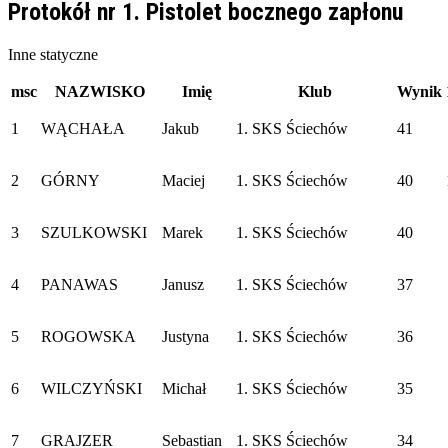
Protokół nr 1. Pistolet bocznego zapłonu
Inne statyczne
msc
NAZWISKO
Imię
Klub
Wynik
1
WĄCHAŁA
Jakub
1. SKS Ściechów
41
2
GÓRNY
Maciej
1. SKS Ściechów
40
3
SZULKOWSKI
Marek
1. SKS Ściechów
40
4
PANAWAS
Janusz
1. SKS Ściechów
37
5
ROGOWSKA
Justyna
1. SKS Ściechów
36
6
WILCZYŃSKI
Michał
1. SKS Ściechów
35
7
GRAJZER
Sebastian
1. SKS Ściechów
34