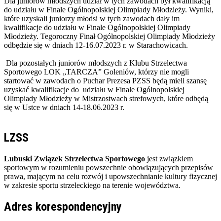
Dla juniorów młodszych udział w tych zawodach był kwalifikacją
do udziału w Finale Ogólnopolskiej Olimpiady Młodzieży. Wyniki,
które uzyskali juniorzy młodsi w tych zawodach dały im
kwalifikacje do udziału w Finale Ogólnopolskiej Olimpiady
Młodzieży. Tegoroczny Finał Ogólnopolskiej Olimpiady Młodzieży
odbędzie się w dniach 12-16.07.2023 r. w Starachowicach.
Dla pozostałych juniorów młodszych z Klubu Strzelectwa
Sportowego LOK „TARCZA” Goleniów, którzy nie mogli
startować w zawodach o Puchar Prezesa PZSS będą mieli szansę
uzyskać kwalifikacje do udziału w Finale Ogólnopolskiej
Olimpiady Młodzieży w Mistrzostwach strefowych, które odbędą
się w Ustce w dniach 14-18.06.2023 r.
LZSS
Lubuski Związek Strzelectwa Sportowego
jest związkiem
sportowym w rozumieniu powszechnie obowiązujących przepisów
prawa, mającym na celu rozwój i upowszechnianie kultury fizycznej
w zakresie sportu strzeleckiego na terenie województwa.
Adres korespondencyjny