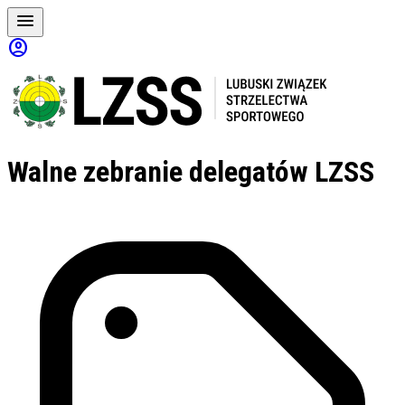
menu
account_circle
Walne
zebranie delegatów LZSS