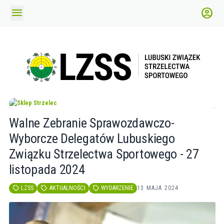
menu
account_circle
Walne Zebranie Sprawozdawczo-
Wyborcze Delegatów Lubuskiego
Związku Strzelectwa Sportowego - 27
listopada 2024
LZSS
AKTUALNOŚCI
WYDARZENIE
13 MAJA 2024